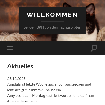
WILLKOMMEN
bei den BKH von den Taunuspfoten
Suchfe
Mobile-
ein-/a
Menü
ein-/ausblenden
Aktuelles
25.12.2025
Amidala ist letzte Woche auch noch ausgezogen und
lebt sich gut in ihrem Zuhause ein.
Amy Lee ist am Montag kastriert worden und darf nun
ihre Rente genießen.