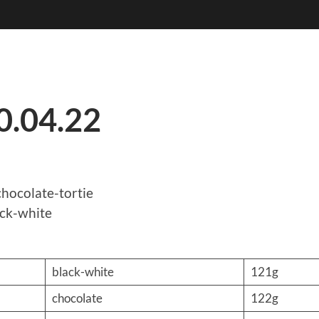
0.04.22
hocolate-tortie
ack-white
m
black-white
121g
chocolate
122g