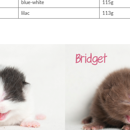
blue-white
115g
m
lilac
113g