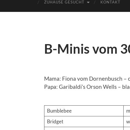
ZUHAUSE GESUCHT
KONTAKT
B-Minis vom 3
Mama: Fiona vom Dornenbusch – c
Papa: Garibaldi’s Orson Wells – bl
Bumblebee
Bridget
w