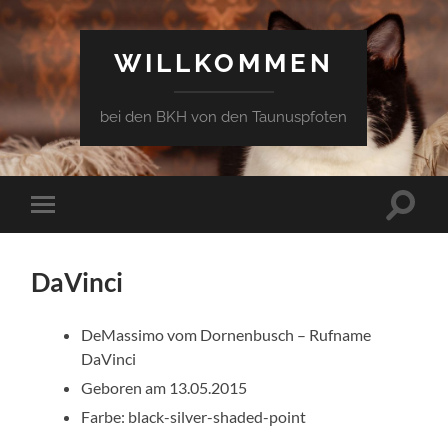
WILLKOMMEN
bei den BKH von den Taunuspfoten
Suchfe
Mobile-
ein-/a
Menü
ein-/ausblenden
DaVinci
DeMassimo vom Dornenbusch – Rufname
DaVinci
Geboren am 13.05.2015
Farbe: black-silver-shaded-point