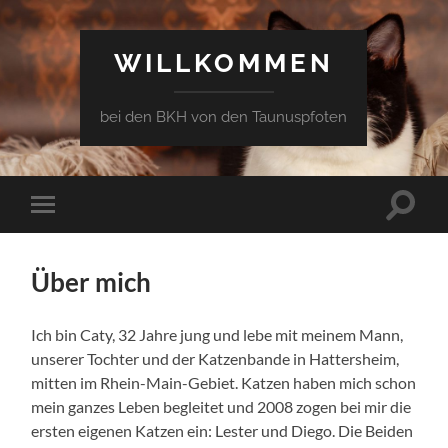
WILLKOMMEN
bei den BKH von den Taunuspfoten
Suchfe
Mobile-
ein-/a
Menü
ein-/ausblenden
Über mich
Ich bin Caty, 32 Jahre jung und lebe mit meinem Mann,
unserer Tochter und der Katzenbande in Hattersheim,
mitten im Rhein-Main-Gebiet. Katzen haben mich schon
mein ganzes Leben begleitet und 2008 zogen bei mir die
ersten eigenen Katzen ein: Lester und Diego. Die Beiden