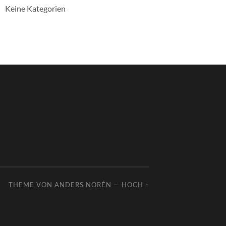
Keine Kategorien
THEME VON
ANDERS NORÉN
—
HOCH ↑