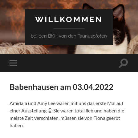
WILLKOMMEN
bei den BKH von den Taunuspfoten
Suchfe
Mobile-
ein-/a
Menü
ein-/ausblenden
Babenhausen am 03.04.2022
Amidala und Amy Lee waren mit uns das erste Mal auf
einer Ausstellung 🙂 Sie waren total lieb und haben die
meiste Zeit verschlafen, müssen sie von Fiona geerbt
haben.