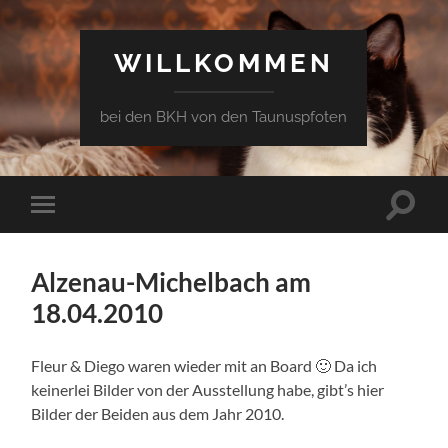
WILLKOMMEN
bei den BKH von den Taunuspfoten
Suchfe
Mobile-
ein-/a
Menü
ein-/ausblenden
Alzenau-Michelbach am
18.04.2010
Fleur & Diego waren wieder mit an Board 🙂 Da ich
keinerlei Bilder von der Ausstellung habe, gibt’s hier
Bilder der Beiden aus dem Jahr 2010.